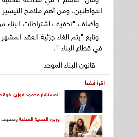
المواطنين، ومن أهم ملامح التيسير عو
وأضاف "تخفيف اشتراطات البناء من 15 إجراء إلى 8 إجراءات فقط وهذا الأمر يستهدف التسهيل على المواط
وتابع "يتم إلغاء جزئية العقد المشه
في قطاع البناء ".
قانون البناء الموحد
اقرأ أيضاً
المستشار محمود فوزي: قوة مص
وزيرة
التنمية المحلية
وتخفيف ال