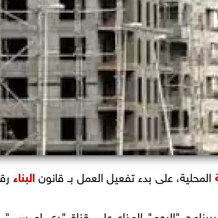
المحلية، على بدء تفعيل العمل بـ قانون
البناء
برنامج "اليوم" المذاع على قناة "دي إم سي"، 