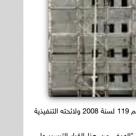
رقم 119 لسنة 2008 ولائحته التنفيذية
"الهدف من هذا القرار التيسير على