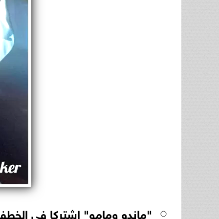
"ماندو ومامو" اشتركا في الخطف بإمبا