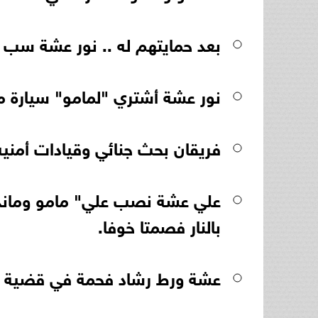
بعد حمايتهم له .. نور عشة سب "عرب مطروح"ونص
نور عشة أشتري "لمامو" سيارة من
فريقان بحث جنائي وقيادات أمنيه تبحث عن نور 
علي عشة نصب علي" مامو وماندو
بالنار فصمتا خوفا.
عشة ورط رشاد فحمة في قضية خطف