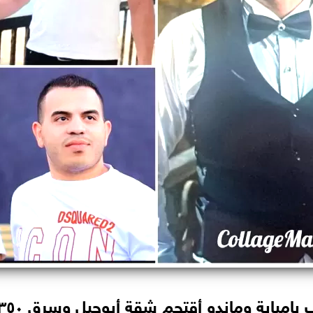
بة وماندو أقتحم شقة أبوجبل وسرق ٣٥٠ الف دولار.