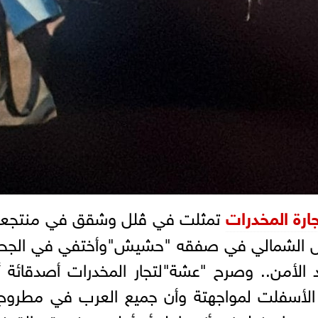
ارة المخدرات
تمثلت في ڤلل وشقق في منتجعات 
الشمالي في صفقه "حشيش"وأختفي في الجحور 
ضد الأمن.. وصرح "عشة"لتجار المخدرات أصدقائ
لأسفلت لمواجهتة وأن جميع العرب في مطروح ب