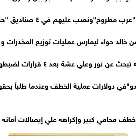
ب عليهم في ٤ صناديق "حشيش"والعرب يبحثون عنه.
 خالد حواء ليمارس عمليات توزيع المخدرات و 
وعلي عشة بعد ٤ قرارات لضبطهما وإحضارهما.
"في دولارات عملية الخطف وعندما طلباً بحق
 محامي كبير وإكراهه علي إيصالات أمانه وعا