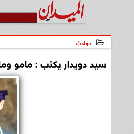
حوادث
2024-09-12 20:17:53
سيد دويدار يكتب : مامو وما