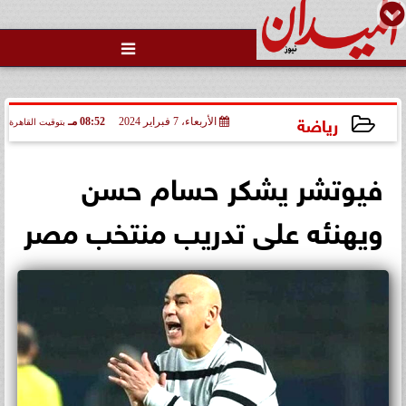

رئيس منيا القمح بالشرقية: تبذل
جهوداً مكثفة لتحسين الخدمات
العامة لكسب...
رياضة
الأربعاء، 7 فبراير 2024
08:52 مـ
بتوقيت القاهرة
2024-02-07 20:52:35
فيوتشر يشكر حسام حسن
ويهنئه على تدريب منتخب مصر